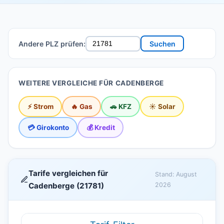
Andere PLZ prüfen:
Suchen
WEITERE VERGLEICHE FÜR CADENBERGE
⚡ Strom
🔥 Gas
🚗 KFZ
☀️ Solar
💳 Girokonto
💰 Kredit
Tarife vergleichen für
Stand: August
Cadenberge (21781)
2026