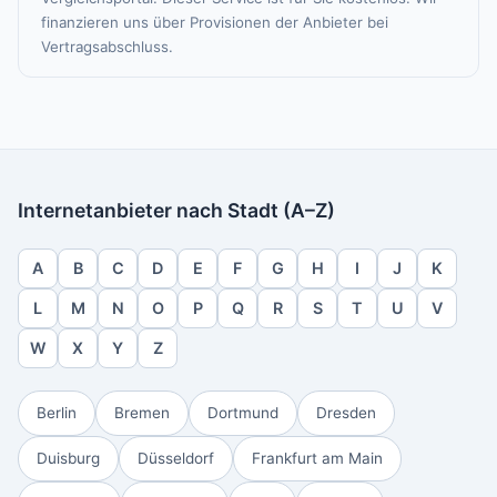
finanzieren uns über Provisionen der Anbieter bei
Vertragsabschluss.
Internetanbieter nach Stadt (A–Z)
A
B
C
D
E
F
G
H
I
J
K
L
M
N
O
P
Q
R
S
T
U
V
W
X
Y
Z
Berlin
Bremen
Dortmund
Dresden
Duisburg
Düsseldorf
Frankfurt am Main