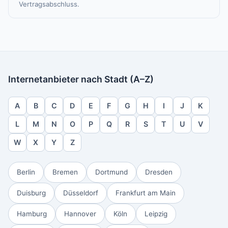
Vertragsabschluss.
Internetanbieter nach Stadt (A–Z)
A
B
C
D
E
F
G
H
I
J
K
L
M
N
O
P
Q
R
S
T
U
V
W
X
Y
Z
Berlin
Bremen
Dortmund
Dresden
Duisburg
Düsseldorf
Frankfurt am Main
Hamburg
Hannover
Köln
Leipzig