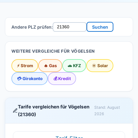
Andere PLZ prüfen:
Suchen
WEITERE VERGLEICHE FÜR VÖGELSEN
⚡ Strom
🔥 Gas
🚗 KFZ
☀️ Solar
💳 Girokonto
💰 Kredit
Tarife vergleichen für Vögelsen
Stand: August
(21360)
2026