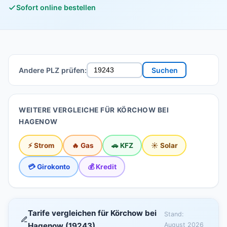
Sofort online bestellen
Andere PLZ prüfen:
Suchen
WEITERE VERGLEICHE FÜR KÖRCHOW BEI
HAGENOW
⚡ Strom
🔥 Gas
🚗 KFZ
☀️ Solar
💳 Girokonto
💰 Kredit
Tarife vergleichen für Körchow bei
Stand:
Hagenow (19243)
August 2026