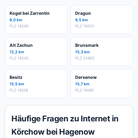
Kogel bei Zarrentin
Dragun
8,0 km
9,5 km
PLZ 19246
PLZ 19205
Alt Zachun
Brunsmark
12,2 km
15,3 km
PLZ 19230
PLZ 23883
Besitz
Dersenow
15,5 km
15,7 km
PLZ 19258
PLZ 19260
Häufige Fragen zu Internet in
Körchow bei Hagenow