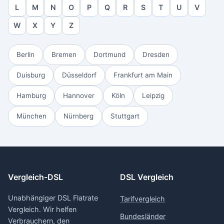
L
M
N
O
P
Q
R
S
T
U
V
W
X
Y
Z
Berlin
Bremen
Dortmund
Dresden
Duisburg
Düsseldorf
Frankfurt am Main
Hamburg
Hannover
Köln
Leipzig
München
Nürnberg
Stuttgart
Vergleich-DSL
DSL Vergleich
Unabhängiger DSL Flatrate
Tarifvergleich
Vergleich. Wir helfen
Bundesländer
Verbrauchern, den