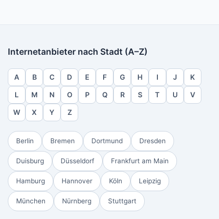
Internetanbieter nach Stadt (A–Z)
A
B
C
D
E
F
G
H
I
J
K
L
M
N
O
P
Q
R
S
T
U
V
W
X
Y
Z
Berlin
Bremen
Dortmund
Dresden
Duisburg
Düsseldorf
Frankfurt am Main
Hamburg
Hannover
Köln
Leipzig
München
Nürnberg
Stuttgart