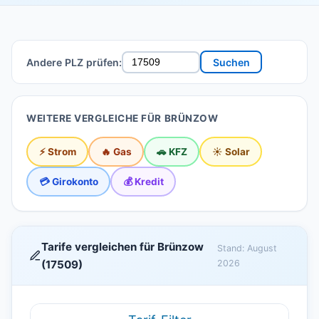
Andere PLZ prüfen:
Suchen
WEITERE VERGLEICHE FÜR BRÜNZOW
⚡ Strom
🔥 Gas
🚗 KFZ
☀️ Solar
💳 Girokonto
💰 Kredit
Tarife vergleichen für Brünzow
Stand: August
(17509)
2026