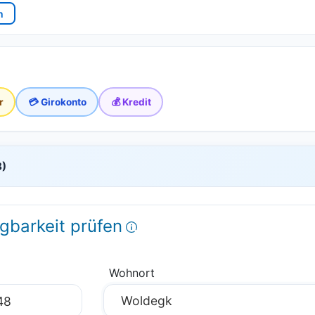
n
r
💳 Girokonto
💰 Kredit
8)