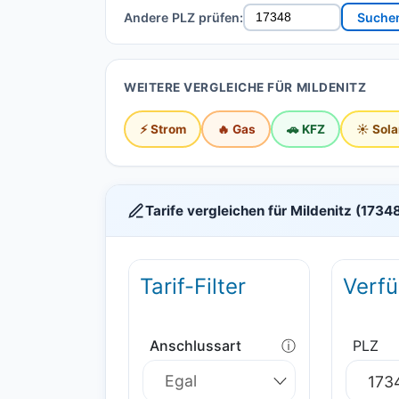
Andere PLZ prüfen:
Suche
WEITERE VERGLEICHE FÜR MILDENITZ
⚡ Strom
🔥 Gas
🚗 KFZ
☀️ Sola
Tarife vergleichen für Mildenitz (1734