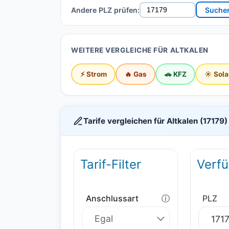
Andere PLZ prüfen:
Suche
WEITERE VERGLEICHE FÜR ALTKALEN
⚡ Strom
🔥 Gas
🚗 KFZ
☀️ Sola
Tarife vergleichen für Altkalen (17179)