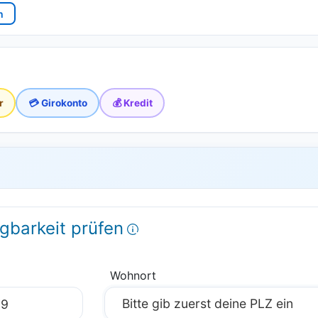
n
r
💳 Girokonto
💰 Kredit