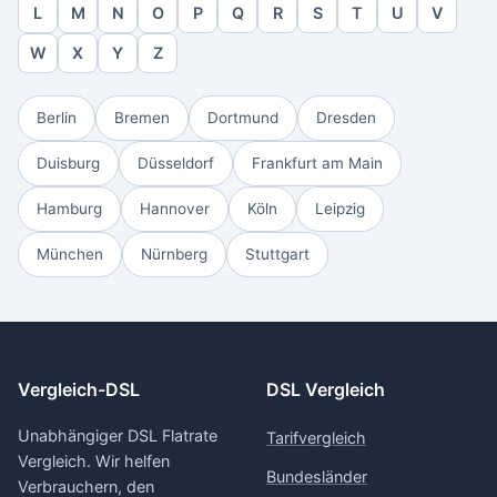
L
M
N
O
P
Q
R
S
T
U
V
W
X
Y
Z
Berlin
Bremen
Dortmund
Dresden
Duisburg
Düsseldorf
Frankfurt am Main
Hamburg
Hannover
Köln
Leipzig
München
Nürnberg
Stuttgart
Vergleich-DSL
DSL Vergleich
Unabhängiger DSL Flatrate
Tarifvergleich
Vergleich. Wir helfen
Bundesländer
Verbrauchern, den