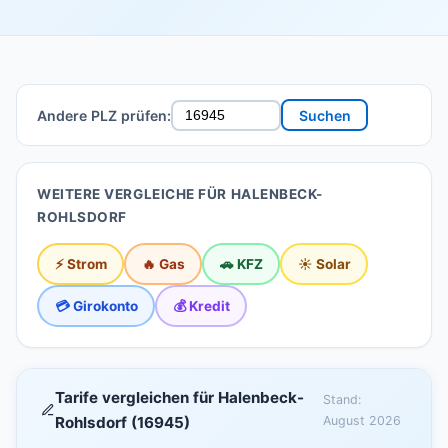
Andere PLZ prüfen:
Suchen
WEITERE VERGLEICHE FÜR HALENBECK-
ROHLSDORF
⚡ Strom
🔥 Gas
🚗 KFZ
☀️ Solar
💳 Girokonto
💰 Kredit
Tarife vergleichen für Halenbeck-
Stand:
Rohlsdorf (16945)
August 2026