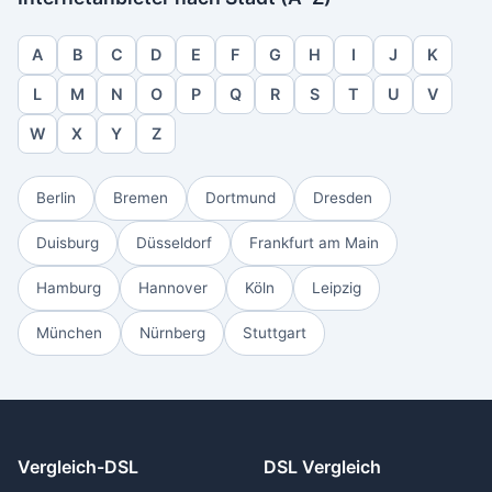
A
B
C
D
E
F
G
H
I
J
K
L
M
N
O
P
Q
R
S
T
U
V
W
X
Y
Z
Berlin
Bremen
Dortmund
Dresden
Duisburg
Düsseldorf
Frankfurt am Main
Hamburg
Hannover
Köln
Leipzig
München
Nürnberg
Stuttgart
Vergleich-DSL
DSL Vergleich