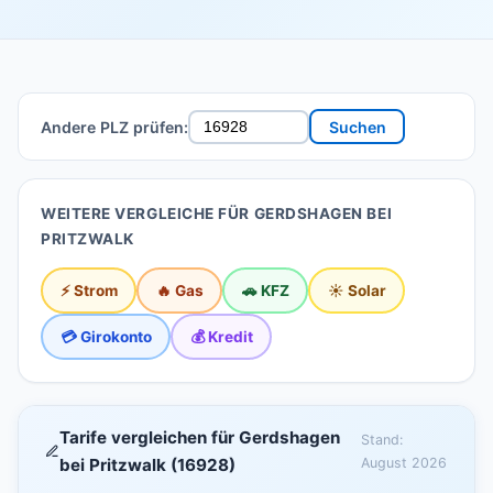
Andere PLZ prüfen:
Suchen
WEITERE VERGLEICHE FÜR GERDSHAGEN BEI
PRITZWALK
⚡ Strom
🔥 Gas
🚗 KFZ
☀️ Solar
💳 Girokonto
💰 Kredit
Tarife vergleichen für Gerdshagen
Stand:
bei Pritzwalk (16928)
August 2026