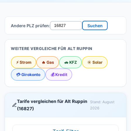
Andere PLZ prüfen:
Suchen
WEITERE VERGLEICHE FÜR ALT RUPPIN
⚡ Strom
🔥 Gas
🚗 KFZ
☀️ Solar
💳 Girokonto
💰 Kredit
Tarife vergleichen für Alt Ruppin
Stand: August
(16827)
2026