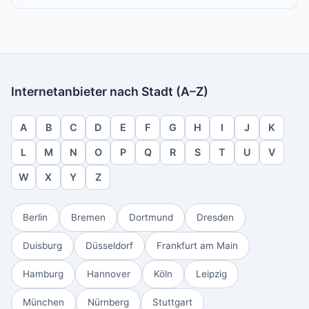
Internetanbieter nach Stadt (A–Z)
A
B
C
D
E
F
G
H
I
J
K
L
M
N
O
P
Q
R
S
T
U
V
W
X
Y
Z
Berlin
Bremen
Dortmund
Dresden
Duisburg
Düsseldorf
Frankfurt am Main
Hamburg
Hannover
Köln
Leipzig
München
Nürnberg
Stuttgart