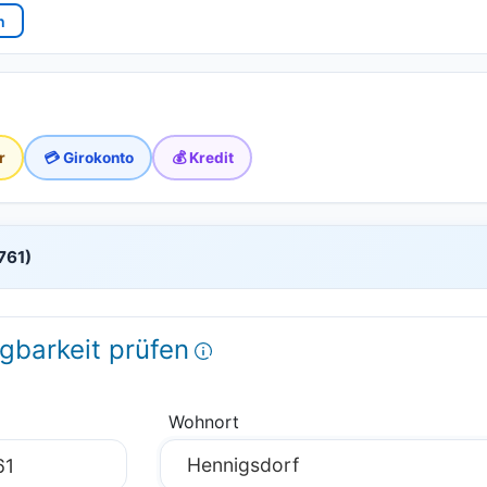
n
r
💳 Girokonto
💰 Kredit
761)