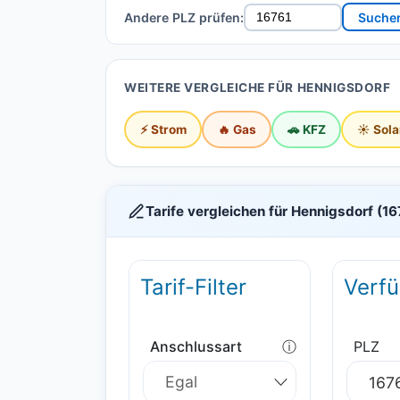
Andere PLZ prüfen:
Suche
WEITERE VERGLEICHE FÜR HENNIGSDORF
⚡ Strom
🔥 Gas
🚗 KFZ
☀️ Sola
Tarife vergleichen für Hennigsdorf (16