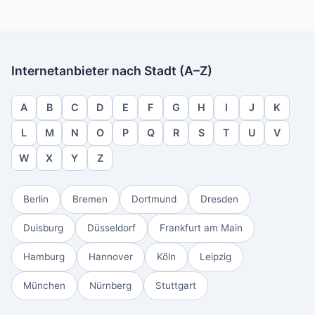
Internetanbieter nach Stadt (A–Z)
A
B
C
D
E
F
G
H
I
J
K
L
M
N
O
P
Q
R
S
T
U
V
W
X
Y
Z
Berlin
Bremen
Dortmund
Dresden
Duisburg
Düsseldorf
Frankfurt am Main
Hamburg
Hannover
Köln
Leipzig
München
Nürnberg
Stuttgart