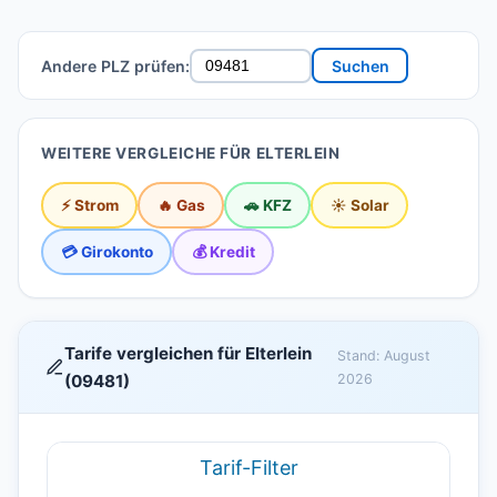
Andere PLZ prüfen:
Suchen
WEITERE VERGLEICHE FÜR ELTERLEIN
⚡ Strom
🔥 Gas
🚗 KFZ
☀️ Solar
💳 Girokonto
💰 Kredit
Tarife vergleichen für Elterlein
Stand: August
(09481)
2026