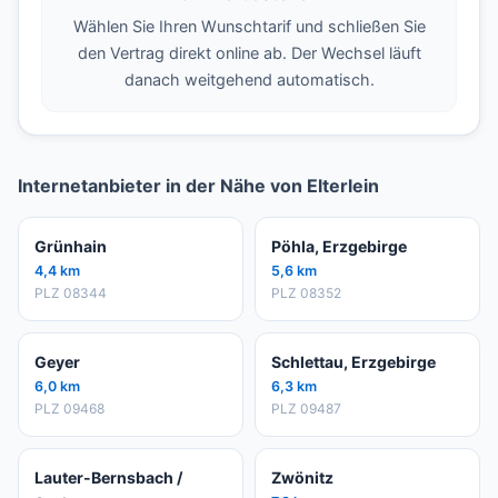
Wählen Sie Ihren Wunschtarif und schließen Sie
den Vertrag direkt online ab. Der Wechsel läuft
danach weitgehend automatisch.
Internetanbieter in der Nähe von Elterlein
Grünhain
Pöhla, Erzgebirge
4,4 km
5,6 km
PLZ 08344
PLZ 08352
Geyer
Schlettau, Erzgebirge
6,0 km
6,3 km
PLZ 09468
PLZ 09487
Lauter-Bernsbach /
Zwönitz