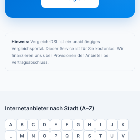
Hinweis:
Vergleich-DSL ist ein unabhängiges
Vergleichsportal. Dieser Service ist für Sie kostenlos. Wir
finanzieren uns über Provisionen der Anbieter bei
Vertragsabschluss.
Internetanbieter nach Stadt (A–Z)
A
B
C
D
E
F
G
H
I
J
K
L
M
N
O
P
Q
R
S
T
U
V