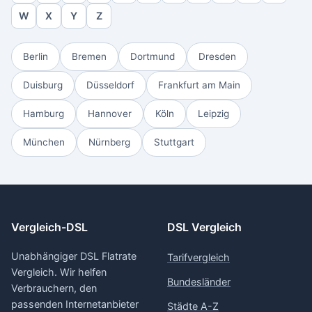
W
X
Y
Z
Berlin
Bremen
Dortmund
Dresden
Duisburg
Düsseldorf
Frankfurt am Main
Hamburg
Hannover
Köln
Leipzig
München
Nürnberg
Stuttgart
Vergleich-DSL
DSL Vergleich
Unabhängiger DSL Flatrate
Tarifvergleich
Vergleich. Wir helfen
Bundesländer
Verbrauchern, den
passenden Internetanbieter
Städte A-Z