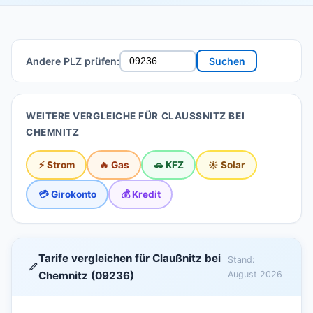
Andere PLZ prüfen:
Suchen
WEITERE VERGLEICHE FÜR CLAUSSNITZ BEI C
HEMNITZ
⚡ Strom
🔥 Gas
🚗 KFZ
☀️ Solar
💳 Girokonto
💰 Kredit
Tarife vergleichen für Claußnitz bei
Stand:
Chemnitz (09236)
August 2026