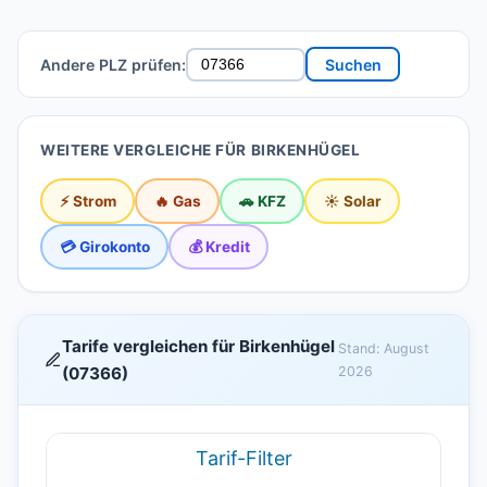
Andere PLZ prüfen:
Suchen
WEITERE VERGLEICHE FÜR BIRKENHÜGEL
⚡ Strom
🔥 Gas
🚗 KFZ
☀️ Solar
💳 Girokonto
💰 Kredit
Tarife vergleichen für Birkenhügel
Stand: August
(07366)
2026