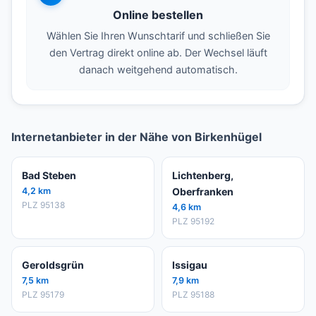
Online bestellen
Wählen Sie Ihren Wunschtarif und schließen Sie
den Vertrag direkt online ab. Der Wechsel läuft
danach weitgehend automatisch.
Internetanbieter in der Nähe von Birkenhügel
Bad Steben
Lichtenberg,
4,2 km
Oberfranken
PLZ 95138
4,6 km
PLZ 95192
Geroldsgrün
Issigau
7,5 km
7,9 km
PLZ 95179
PLZ 95188