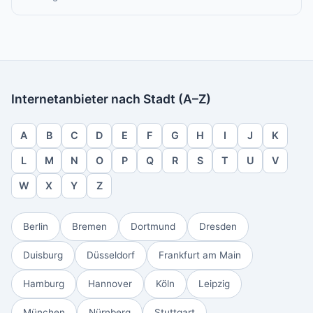
Internetanbieter nach Stadt (A–Z)
A
B
C
D
E
F
G
H
I
J
K
L
M
N
O
P
Q
R
S
T
U
V
W
X
Y
Z
Berlin
Bremen
Dortmund
Dresden
Duisburg
Düsseldorf
Frankfurt am Main
Hamburg
Hannover
Köln
Leipzig
München
Nürnberg
Stuttgart