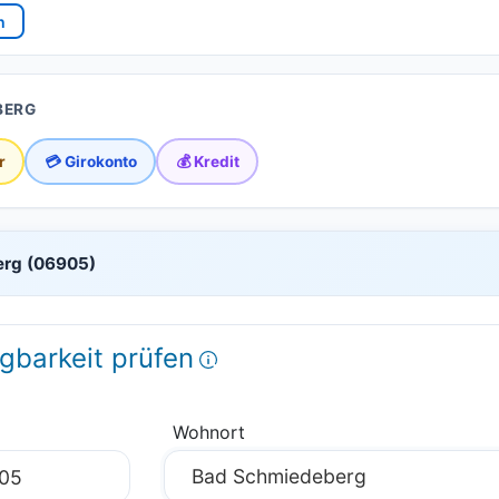
n
BERG
r
💳 Girokonto
💰 Kredit
erg (06905)