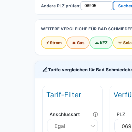
Andere PLZ prüfen:
Suche
WEITERE VERGLEICHE FÜR BAD SCHMIEDE
⚡ Strom
🔥 Gas
🚗 KFZ
☀️ Sola
Tarife vergleichen für Bad Schmiedeb