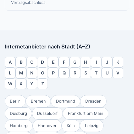
Vertragsabschluss.
Internetanbieter nach Stadt (A–Z)
A
B
C
D
E
F
G
H
I
J
K
L
M
N
O
P
Q
R
S
T
U
V
W
X
Y
Z
Berlin
Bremen
Dortmund
Dresden
Duisburg
Düsseldorf
Frankfurt am Main
Hamburg
Hannover
Köln
Leipzig