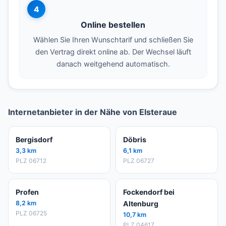
4
Online bestellen
Wählen Sie Ihren Wunschtarif und schließen Sie
den Vertrag direkt online ab. Der Wechsel läuft
danach weitgehend automatisch.
Internetanbieter in der Nähe von Elsteraue
Bergisdorf
Döbris
3,3 km
6,1 km
PLZ 06712
PLZ 06727
Profen
Fockendorf bei
8,2 km
Altenburg
PLZ 06725
10,7 km
PLZ 04617