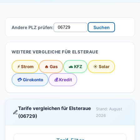
Andere PLZ prüfen:
Suchen
WEITERE VERGLEICHE FÜR ELSTERAUE
⚡ Strom
🔥 Gas
🚗 KFZ
☀️ Solar
💳 Girokonto
💰 Kredit
Tarife vergleichen für Elsteraue
Stand: August
(06729)
2026