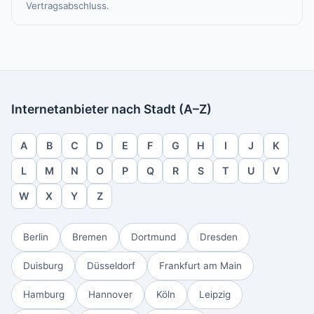
Vertragsabschluss.
Internetanbieter nach Stadt (A–Z)
A
B
C
D
E
F
G
H
I
J
K
L
M
N
O
P
Q
R
S
T
U
V
W
X
Y
Z
Berlin
Bremen
Dortmund
Dresden
Duisburg
Düsseldorf
Frankfurt am Main
Hamburg
Hannover
Köln
Leipzig