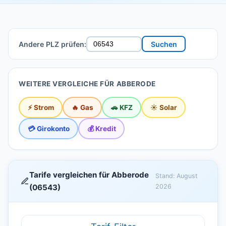
Andere PLZ prüfen:
Suchen
WEITERE VERGLEICHE FÜR ABBERODE
⚡ Strom
🔥 Gas
🚗 KFZ
☀️ Solar
💳 Girokonto
💰 Kredit
Tarife vergleichen für Abberode
Stand: August
(06543)
2026