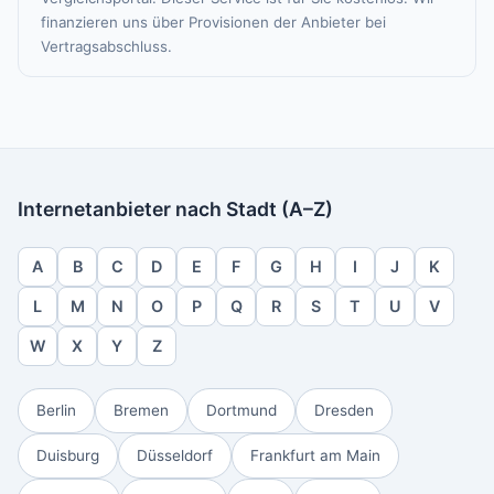
finanzieren uns über Provisionen der Anbieter bei
Vertragsabschluss.
Internetanbieter nach Stadt (A–Z)
A
B
C
D
E
F
G
H
I
J
K
L
M
N
O
P
Q
R
S
T
U
V
W
X
Y
Z
Berlin
Bremen
Dortmund
Dresden
Duisburg
Düsseldorf
Frankfurt am Main