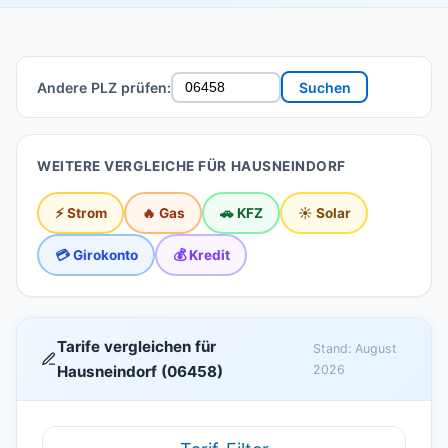
Andere PLZ prüfen:
Suchen
WEITERE VERGLEICHE FÜR HAUSNEINDORF
⚡ Strom
🔥 Gas
🚗 KFZ
☀️ Solar
💳 Girokonto
💰 Kredit
Tarife vergleichen für
Stand: August
Hausneindorf (06458)
2026