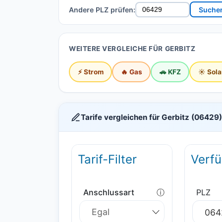
Andere PLZ prüfen:
Suche
WEITERE VERGLEICHE FÜR GERBITZ
⚡ Strom
🔥 Gas
🚗 KFZ
☀️ Sola
Tarife vergleichen für Gerbitz (06429)