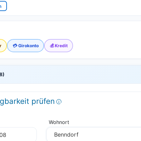
n
r
💳 Girokonto
💰 Kredit
8)