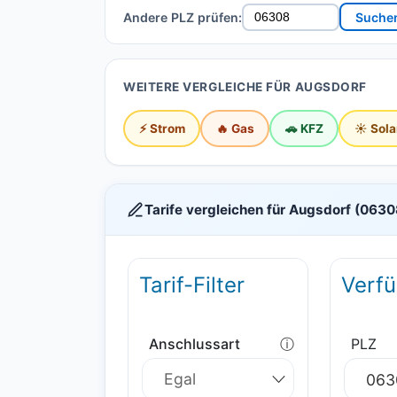
Andere PLZ prüfen:
Suche
WEITERE VERGLEICHE FÜR AUGSDORF
⚡ Strom
🔥 Gas
🚗 KFZ
☀️ Sola
Tarife vergleichen für Augsdorf (0630