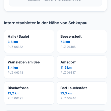
Internetanbieter in der Nähe von Schkopau
Halle (Saale)
Beesenstedt
3,8 km
7,3 km
PLZ 06122
PLZ 06198
Wansleben am See
Amsdorf
8,4 km
11,9 km
PLZ 06318
PLZ 06317
Bischofrode
Bad Lauchstädt
13,2 km
13,3 km
PLZ 06295
PLZ 06246