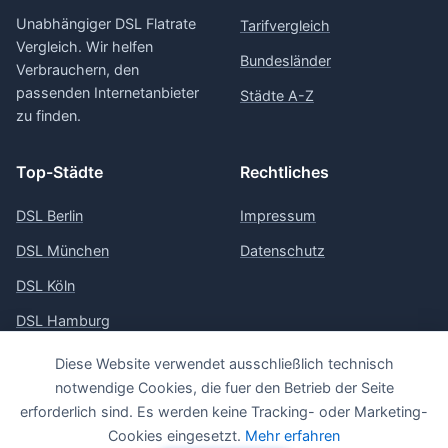
Unabhängiger DSL Flatrate
Tarifvergleich
Vergleich. Wir helfen
Bundesländer
Verbrauchern, den
passenden Internetanbieter
Städte A-Z
zu finden.
Top-Städte
Rechtliches
DSL Berlin
Impressum
DSL München
Datenschutz
DSL Köln
DSL Hamburg
DSL Frankfurt
Diese Website verwendet ausschließlich technisch
notwendige Cookies, die fuer den Betrieb der Seite
erforderlich sind. Es werden keine Tracking- oder Marketing-
Cookies eingesetzt.
Mehr erfahren