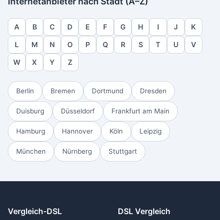
Internetanbieter nach Stadt (A–Z)
A
B
C
D
E
F
G
H
I
J
K
L
M
N
O
P
Q
R
S
T
U
V
W
X
Y
Z
Berlin
Bremen
Dortmund
Dresden
Duisburg
Düsseldorf
Frankfurt am Main
Hamburg
Hannover
Köln
Leipzig
München
Nürnberg
Stuttgart
Vergleich-DSL
DSL Vergleich