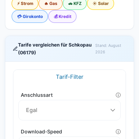
⚡ Strom
🔥 Gas
🚗 KFZ
☀️ Solar
💳 Girokonto
💰 Kredit
Tarife vergleichen für Schkopau
Stand: August
(06179)
2026