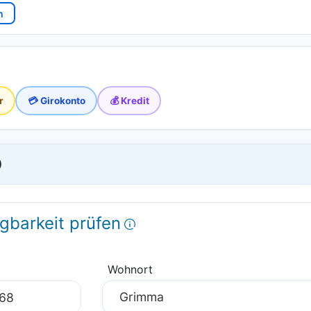
n
r
💳 Girokonto
💰 Kredit
)