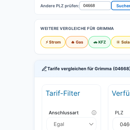
Andere PLZ prüfen:
Suche
WEITERE VERGLEICHE FÜR GRIMMA
⚡ Strom
🔥 Gas
🚗 KFZ
☀️ Sola
Tarife vergleichen für Grimma (04668