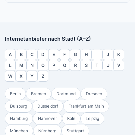
Internetanbieter nach Stadt (A–Z)
A
B
C
D
E
F
G
H
I
J
K
L
M
N
O
P
Q
R
S
T
U
V
W
X
Y
Z
Berlin
Bremen
Dortmund
Dresden
Duisburg
Düsseldorf
Frankfurt am Main
Hamburg
Hannover
Köln
Leipzig
München
Nürnberg
Stuttgart