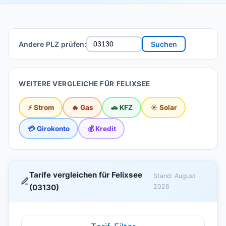
Andere PLZ prüfen:
Suchen
WEITERE VERGLEICHE FÜR FELIXSEE
⚡ Strom
🔥 Gas
🚗 KFZ
☀️ Solar
💳 Girokonto
💰 Kredit
Tarife vergleichen für Felixsee
Stand: August
(03130)
2026