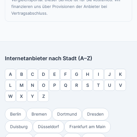
finanzieren uns über Provisionen der Anbieter bei
Vertragsabschluss.
Internetanbieter nach Stadt (A–Z)
A
B
C
D
E
F
G
H
I
J
K
L
M
N
O
P
Q
R
S
T
U
V
W
X
Y
Z
Berlin
Bremen
Dortmund
Dresden
Duisburg
Düsseldorf
Frankfurt am Main