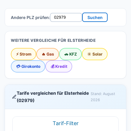
Andere PLZ prüfen:
Suchen
WEITERE VERGLEICHE FÜR ELSTERHEIDE
⚡ Strom
🔥 Gas
🚗 KFZ
☀️ Solar
💳 Girokonto
💰 Kredit
Tarife vergleichen für Elsterheide
Stand: August
(02979)
2026