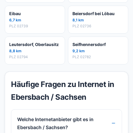
Eibau
Beiersdorf bei Löbau
6,7 km
8,1 km
PLZ 02739
PLZ 02736
Leutersdorf, Oberlausitz
Seifhennersdorf
8,8 km
9,2 km
PLZ 02794
PLZ 02782
Häufige Fragen zu Internet in
Ebersbach / Sachsen
Welche Internetanbieter gibt es in
Ebersbach / Sachsen?