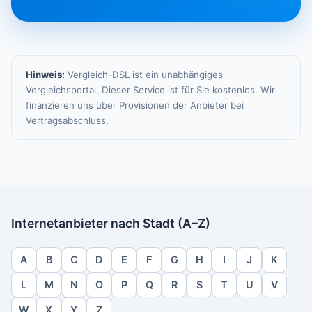
Hinweis:
Vergleich-DSL ist ein unabhängiges
Vergleichsportal. Dieser Service ist für Sie kostenlos. Wir
finanzieren uns über Provisionen der Anbieter bei
Vertragsabschluss.
Internetanbieter nach Stadt (A–Z)
A
B
C
D
E
F
G
H
I
J
K
L
M
N
O
P
Q
R
S
T
U
V
W
X
Y
Z