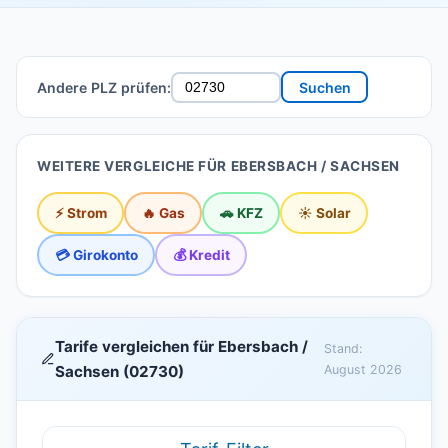
Andere PLZ prüfen:
Suchen
WEITERE VERGLEICHE FÜR EBERSBACH / SACHSEN
⚡ Strom
🔥 Gas
🚗 KFZ
☀️ Solar
💳 Girokonto
💰 Kredit
Tarife vergleichen für Ebersbach /
Stand:
Sachsen (02730)
August 2026